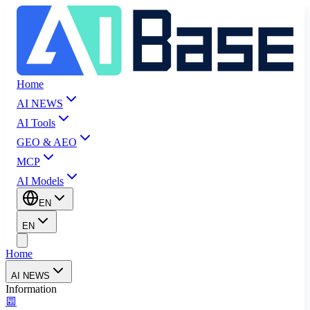
Home
AI NEWS
AI Tools
GEO & AEO
MCP
AI Models
EN
EN
Home
AI NEWS
Information