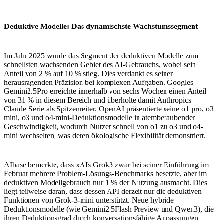
Deduktive Modelle: Das dynamischste Wachstumssegment
Im Jahr 2025 wurde das Segment der deduktiven Modelle zum
schnellsten wachsenden Gebiet des AI-Gebrauchs, wobei sein
Anteil von 2 % auf 10 % stieg. Dies verdankt es seiner
herausragenden Präzision bei komplexen Aufgaben. Googles
Gemini2.5Pro erreichte innerhalb von sechs Wochen einen Anteil
von 31 % in diesem Bereich und überholte damit Anthropics
Claude-Serie als Spitzenreiter. OpenAI präsentierte seine o1-pro, o3-
mini, o3 und o4-mini-Deduktionsmodelle in atemberaubender
Geschwindigkeit, wodurch Nutzer schnell von o1 zu o3 und o4-
mini wechselten, was deren ökologische Flexibilität demonstriert.
AIbase bemerkte, dass xAIs Grok3 zwar bei seiner Einführung im
Februar mehrere Problem-Lösungs-Benchmarks besetzte, aber im
deduktiven Modellgebrauch nur 1 % der Nutzung ausmacht. Dies
liegt teilweise daran, dass dessen API derzeit nur die deduktiven
Funktionen von Grok-3-mini unterstützt. Neue hybride
Deduktionsmodelle (wie Gemini2.5Flash Preview und Qwen3), die
ihren Deduktionsgrad durch konversationsfähige Anpassungen