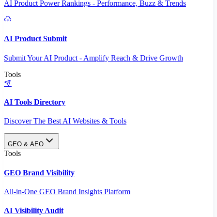
AI Product Power Rankings - Performance, Buzz & Trends
AI Product Submit
Submit Your AI Product - Amplify Reach & Drive Growth
Tools
AI Tools Directory
Discover The Best AI Websites & Tools
GEO & AEO
Tools
GEO Brand Visibility
All-in-One GEO Brand Insights Platform
AI Visibility Audit