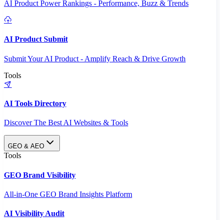
AI Product Power Rankings - Performance, Buzz & Trends
AI Product Submit
Submit Your AI Product - Amplify Reach & Drive Growth
Tools
AI Tools Directory
Discover The Best AI Websites & Tools
GEO & AEO
Tools
GEO Brand Visibility
All-in-One GEO Brand Insights Platform
AI Visibility Audit