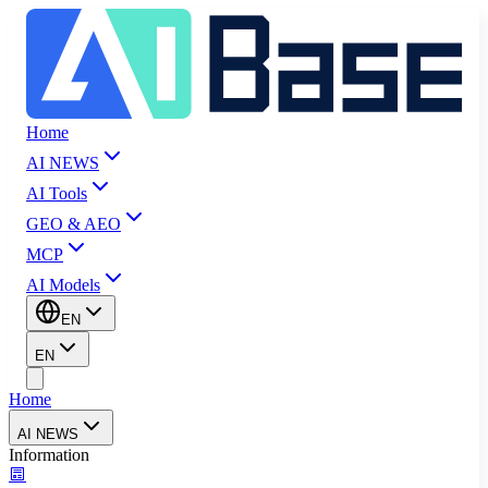
Home
AI NEWS
AI Tools
GEO & AEO
MCP
AI Models
EN
EN
Home
AI NEWS
Information