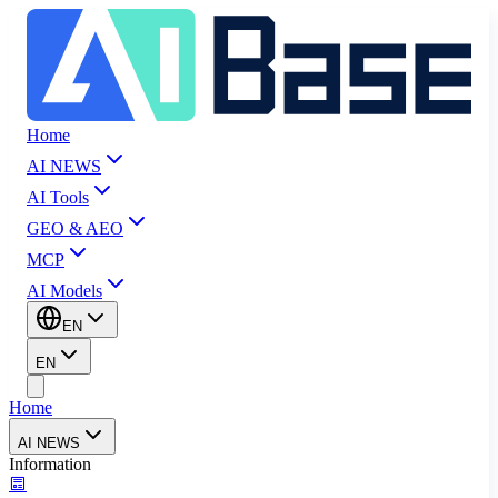
Home
AI NEWS
AI Tools
GEO & AEO
MCP
AI Models
EN
EN
Home
AI NEWS
Information