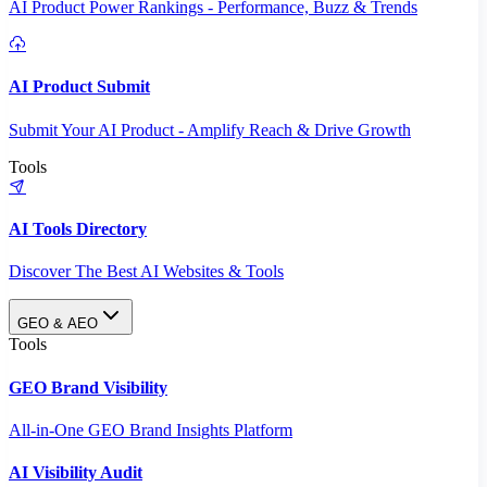
AI Product Power Rankings - Performance, Buzz & Trends
AI Product Submit
Submit Your AI Product - Amplify Reach & Drive Growth
Tools
AI Tools Directory
Discover The Best AI Websites & Tools
GEO & AEO
Tools
GEO Brand Visibility
All-in-One GEO Brand Insights Platform
AI Visibility Audit