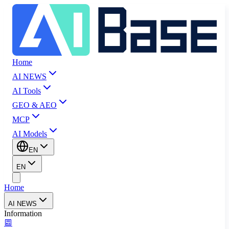
Home
AI NEWS
AI Tools
GEO & AEO
MCP
AI Models
EN
EN
Home
AI NEWS
Information