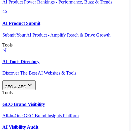
AI Product Power Rankings - Performance, Buzz & Trends
AI Product Submit
Submit Your AI Product - Amplify Reach & Drive Growth
Tools
AI Tools Directory
Discover The Best AI Websites & Tools
GEO & AEO
Tools
GEO Brand Visibility
All-in-One GEO Brand Insights Platform
AI Visibility Audit