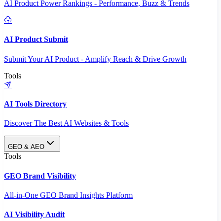
AI Product Power Rankings - Performance, Buzz & Trends
AI Product Submit
Submit Your AI Product - Amplify Reach & Drive Growth
Tools
AI Tools Directory
Discover The Best AI Websites & Tools
GEO & AEO
Tools
GEO Brand Visibility
All-in-One GEO Brand Insights Platform
AI Visibility Audit