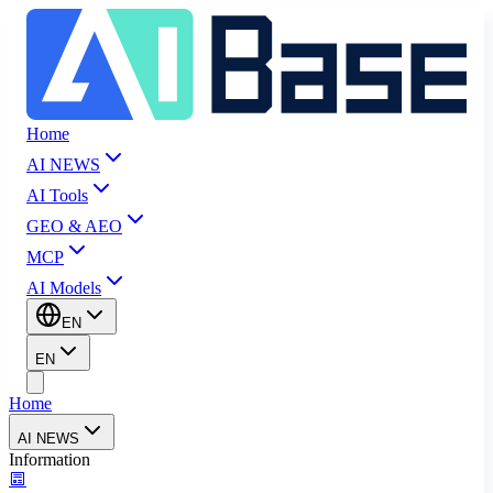
Home
AI NEWS
AI Tools
GEO & AEO
MCP
AI Models
EN
EN
Home
AI NEWS
Information