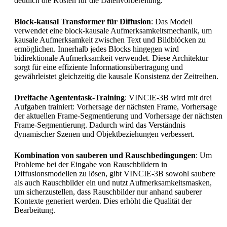
deutlich die Kosten für die Datenvorbereitung.
Block-kausal Transformer für Diffusion
: Das Modell
verwendet eine block-kausale Aufmerksamkeitsmechanik, um
kausale Aufmerksamkeit zwischen Text und Bildblöcken zu
ermöglichen. Innerhalb jedes Blocks hingegen wird
bidirektionale Aufmerksamkeit verwendet. Diese Architektur
sorgt für eine effiziente Informationsübertragung und
gewährleistet gleichzeitig die kausale Konsistenz der Zeitreihen.
Dreifache Agententask-Training
: VINCIE-3B wird mit drei
Aufgaben trainiert: Vorhersage der nächsten Frame, Vorhersage
der aktuellen Frame-Segmentierung und Vorhersage der nächsten
Frame-Segmentierung. Dadurch wird das Verständnis
dynamischer Szenen und Objektbeziehungen verbessert.
Kombination von sauberen und Rauschbedingungen
: Um
Probleme bei der Eingabe von Rauschbildern in
Diffusionsmodellen zu lösen, gibt VINCIE-3B sowohl saubere
als auch Rauschbilder ein und nutzt Aufmerksamkeitsmasken,
um sicherzustellen, dass Rauschbilder nur anhand sauberer
Kontexte generiert werden. Dies erhöht die Qualität der
Bearbeitung.