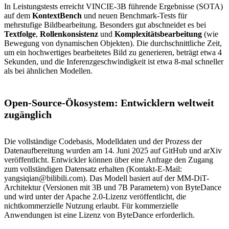
In Leistungstests erreicht VINCIE-3B führende Ergebnisse (SOTA)
auf dem
KontextBench
und neuen Benchmark-Tests für
mehrstufige Bildbearbeitung. Besonders gut abschneidet es bei
Textfolge
,
Rollenkonsistenz
und
Komplexitätsbearbeitung
(wie
Bewegung von dynamischen Objekten). Die durchschnittliche Zeit,
um ein hochwertiges bearbeitetes Bild zu generieren, beträgt etwa 4
Sekunden, und die Inferenzgeschwindigkeit ist etwa 8-mal schneller
als bei ähnlichen Modellen.
Open-Source-Ökosystem: Entwicklern weltweit
zugänglich
Die vollständige Codebasis, Modelldaten und der Prozess der
Datenaufbereitung wurden am 14. Juni 2025 auf GitHub und arXiv
veröffentlicht. Entwickler können über eine Anfrage den Zugang
zum vollständigen Datensatz erhalten (Kontakt-E-Mail:
yangsiqian@bilibili.com). Das Modell basiert auf der MM-DiT-
Architektur (Versionen mit 3B und 7B Parametern) von ByteDance
und wird unter der Apache 2.0-Lizenz veröffentlicht, die
nichtkommerzielle Nutzung erlaubt. Für kommerzielle
Anwendungen ist eine Lizenz von ByteDance erforderlich.