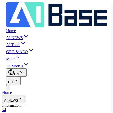
Home
AI NEWS
AI Tools
GEO & AEO
MCP
AI Models
EN
EN
Home
AI NEWS
Information