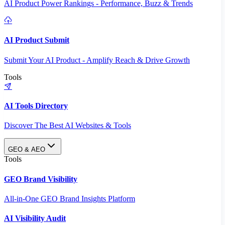
AI Product Power Rankings - Performance, Buzz & Trends
AI Product Submit
Submit Your AI Product - Amplify Reach & Drive Growth
Tools
AI Tools Directory
Discover The Best AI Websites & Tools
GEO & AEO
Tools
GEO Brand Visibility
All-in-One GEO Brand Insights Platform
AI Visibility Audit