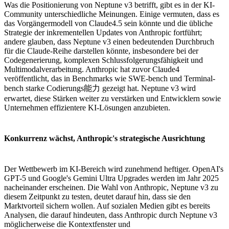
Was die Positionierung von Neptune v3 betrifft, gibt es in der KI-
Community unterschiedliche Meinungen. Einige vermuten, dass es
das Vorgängermodell von Claude4.5 sein könnte und die übliche
Strategie der inkrementellen Updates von Anthropic fortführt;
andere glauben, dass Neptune v3 einen bedeutenden Durchbruch
für die Claude-Reihe darstellen könnte, insbesondere bei der
Codegenerierung, komplexen Schlussfolgerungsfähigkeit und
Multimodalverarbeitung. Anthropic hat zuvor Claude4
veröffentlicht, das in Benchmarks wie SWE-bench und Terminal-
bench starke Codierungs能力 gezeigt hat. Neptune v3 wird
erwartet, diese Stärken weiter zu verstärken und Entwicklern sowie
Unternehmen effizientere KI-Lösungen anzubieten.
Konkurrenz wächst, Anthropic's strategische Ausrichtung
Der Wettbewerb im KI-Bereich wird zunehmend heftiger. OpenAI's
GPT-5 und Google's Gemini Ultra Upgrades werden im Jahr 2025
nacheinander erscheinen. Die Wahl von Anthropic, Neptune v3 zu
diesem Zeitpunkt zu testen, deutet darauf hin, dass sie den
Marktvorteil sichern wollen. Auf sozialen Medien gibt es bereits
Analysen, die darauf hindeuten, dass Anthropic durch Neptune v3
möglicherweise die Kontextfenster und