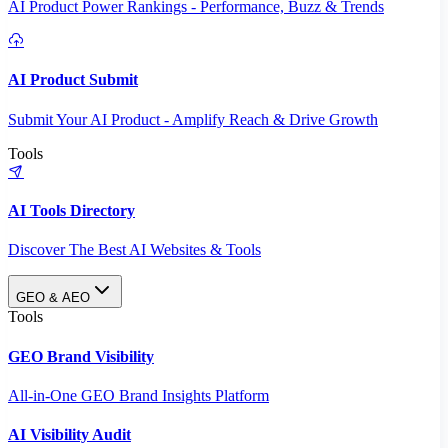
AI Product Power Rankings - Performance, Buzz & Trends
AI Product Submit
Submit Your AI Product - Amplify Reach & Drive Growth
Tools
AI Tools Directory
Discover The Best AI Websites & Tools
GEO & AEO
Tools
GEO Brand Visibility
All-in-One GEO Brand Insights Platform
AI Visibility Audit