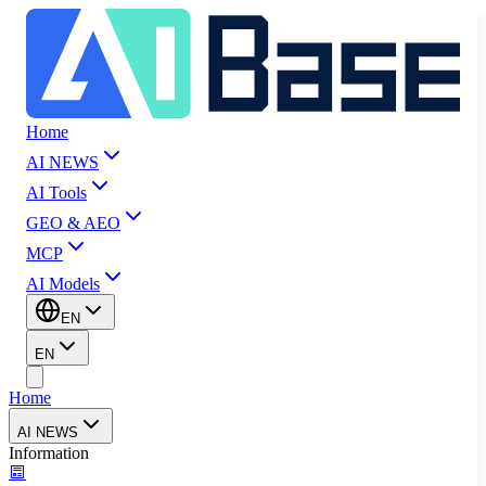
Home
AI NEWS
AI Tools
GEO & AEO
MCP
AI Models
EN
EN
Home
AI NEWS
Information