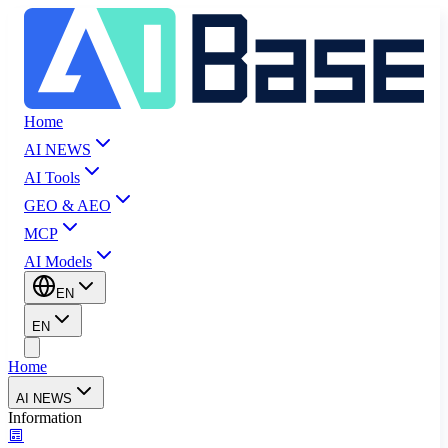
Home
AI NEWS
AI Tools
GEO & AEO
MCP
AI Models
EN
EN
Home
AI NEWS
Information