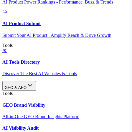
AI Product Power Rankings - Performance, Buzz & Trends
AI Product Submit
Submit Your AI Product - Amplify Reach & Drive Growth
Tools
AI Tools Directory
Discover The Best AI Websites & Tools
GEO & AEO
Tools
GEO Brand Visibility
All-in-One GEO Brand Insights Platform
AI Visibility Audit