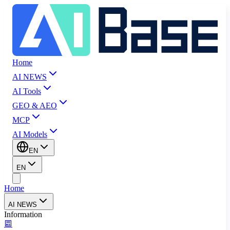
Home
AI NEWS
AI Tools
GEO & AEO
MCP
AI Models
EN
EN
Home
AI NEWS
Information