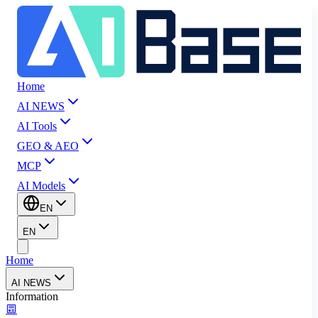
Home
AI NEWS
AI Tools
GEO & AEO
MCP
AI Models
EN
EN
Home
AI NEWS
Information