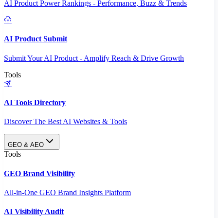
AI Product Power Rankings - Performance, Buzz & Trends
AI Product Submit
Submit Your AI Product - Amplify Reach & Drive Growth
Tools
AI Tools Directory
Discover The Best AI Websites & Tools
GEO & AEO
Tools
GEO Brand Visibility
All-in-One GEO Brand Insights Platform
AI Visibility Audit