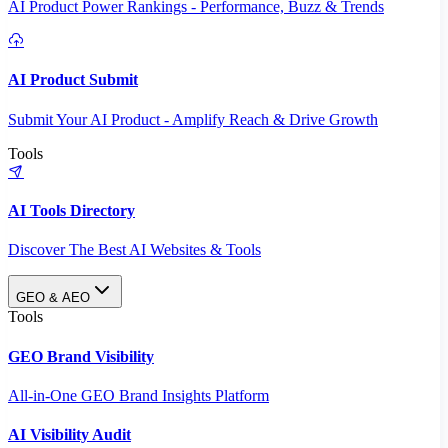
AI Product Power Rankings - Performance, Buzz & Trends
AI Product Submit
Submit Your AI Product - Amplify Reach & Drive Growth
Tools
AI Tools Directory
Discover The Best AI Websites & Tools
GEO & AEO
Tools
GEO Brand Visibility
All-in-One GEO Brand Insights Platform
AI Visibility Audit