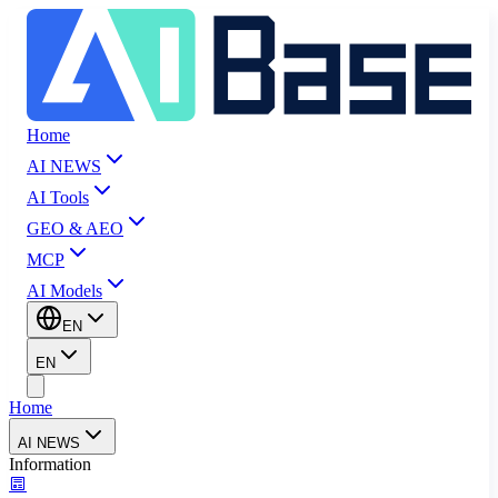
Home
AI NEWS
AI Tools
GEO & AEO
MCP
AI Models
EN
EN
Home
AI NEWS
Information