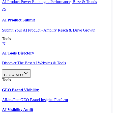
AI Product Power Rankings - Performance, Buzz & Trends
AI Product Submit
Submit Your AI Product - Amplify Reach & Drive Growth
Tools
AI Tools Directory
Discover The Best AI Websites & Tools
GEO & AEO
Tools
GEO Brand Visibility
All-in-One GEO Brand Insights Platform
AI Visibility Audit