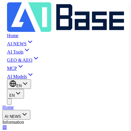
Home
AI NEWS
AI Tools
GEO & AEO
MCP
AI Models
EN
EN
Home
AI NEWS
Information