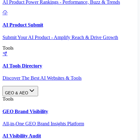
AI Product Power Rankings - Performance, Buzz & Trends
AI Product Submit
Submit Your AI Product - Amplify Reach & Drive Growth
Tools
AI Tools Directory
Discover The Best AI Websites & Tools
GEO & AEO
Tools
GEO Brand Visibility
All-in-One GEO Brand Insights Platform
AI Visibility Audit