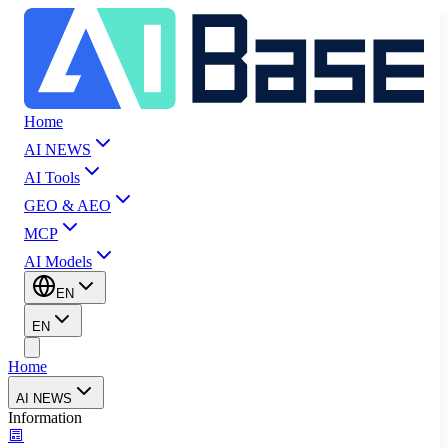
Home
AI NEWS
AI Tools
GEO & AEO
MCP
AI Models
EN
EN
Home
AI NEWS
Information