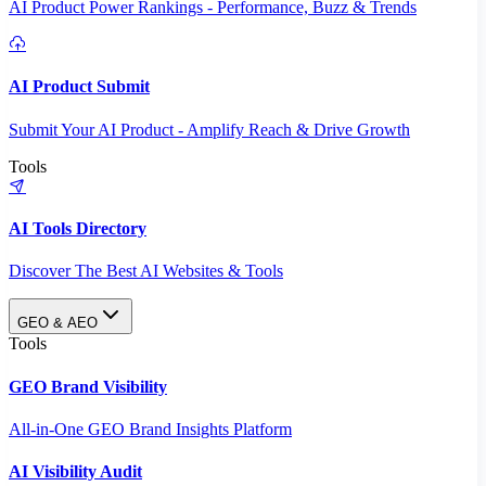
AI Product Power Rankings - Performance, Buzz & Trends
AI Product Submit
Submit Your AI Product - Amplify Reach & Drive Growth
Tools
AI Tools Directory
Discover The Best AI Websites & Tools
GEO & AEO
Tools
GEO Brand Visibility
All-in-One GEO Brand Insights Platform
AI Visibility Audit