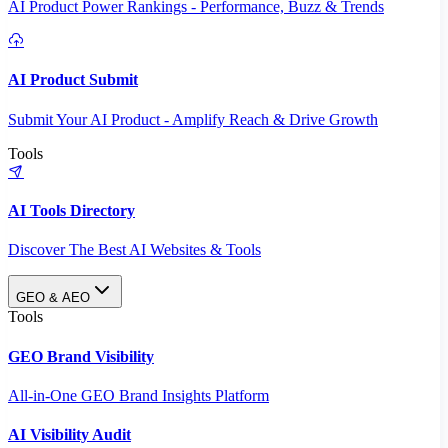
AI Product Power Rankings - Performance, Buzz & Trends
AI Product Submit
Submit Your AI Product - Amplify Reach & Drive Growth
Tools
AI Tools Directory
Discover The Best AI Websites & Tools
GEO & AEO
Tools
GEO Brand Visibility
All-in-One GEO Brand Insights Platform
AI Visibility Audit