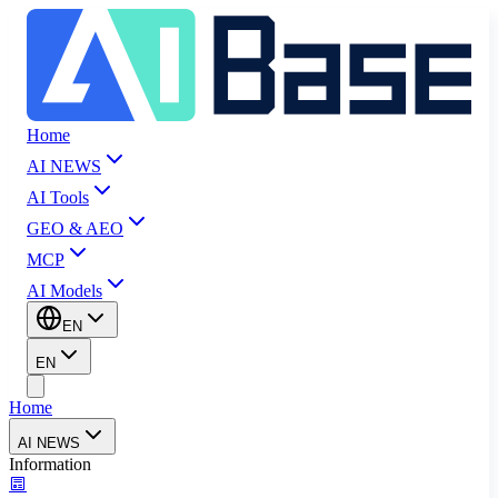
Home
AI NEWS
AI Tools
GEO & AEO
MCP
AI Models
EN
EN
Home
AI NEWS
Information