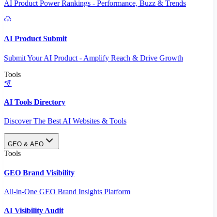
AI Product Power Rankings - Performance, Buzz & Trends
AI Product Submit
Submit Your AI Product - Amplify Reach & Drive Growth
Tools
AI Tools Directory
Discover The Best AI Websites & Tools
GEO & AEO
Tools
GEO Brand Visibility
All-in-One GEO Brand Insights Platform
AI Visibility Audit