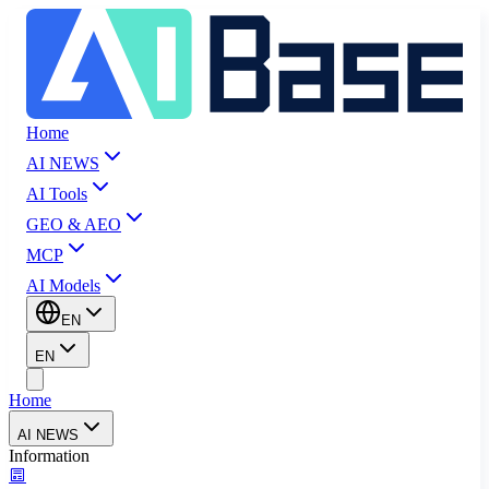
Home
AI NEWS
AI Tools
GEO & AEO
MCP
AI Models
EN
EN
Home
AI NEWS
Information