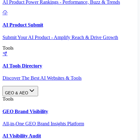
AI Product Power Rankings - Performance, Buzz & Trends
AI Product Submit
Submit Your AI Product - Amplify Reach & Drive Growth
Tools
AI Tools Directory
Discover The Best AI Websites & Tools
GEO & AEO
Tools
GEO Brand Visibility
All-in-One GEO Brand Insights Platform
AI Visibility Audit