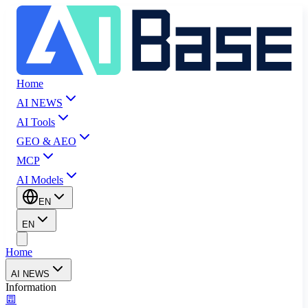
Home
AI NEWS
AI Tools
GEO & AEO
MCP
AI Models
EN
EN
Home
AI NEWS
Information