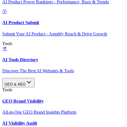
AI Product Power Rankings - Performance, Buzz & Trends
AI Product Submit
Submit Your AI Product - Amplify Reach & Drive Growth
Tools
AI Tools Directory
Discover The Best AI Websites & Tools
GEO & AEO
Tools
GEO Brand Visibility
All-in-One GEO Brand Insights Platform
AI Visibility Audit