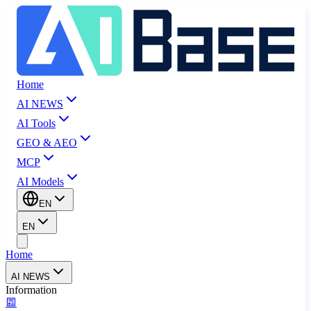
Home
AI NEWS
AI Tools
GEO & AEO
MCP
AI Models
EN
EN
Home
AI NEWS
Information