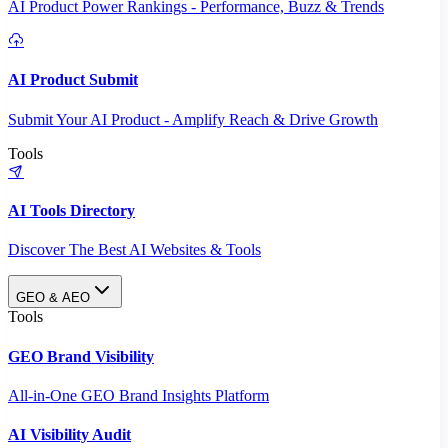
AI Product Power Rankings - Performance, Buzz & Trends
AI Product Submit
Submit Your AI Product - Amplify Reach & Drive Growth
Tools
AI Tools Directory
Discover The Best AI Websites & Tools
GEO & AEO
Tools
GEO Brand Visibility
All-in-One GEO Brand Insights Platform
AI Visibility Audit