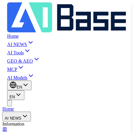
Home
AI NEWS
AI Tools
GEO & AEO
MCP
AI Models
EN
EN
Home
AI NEWS
Information