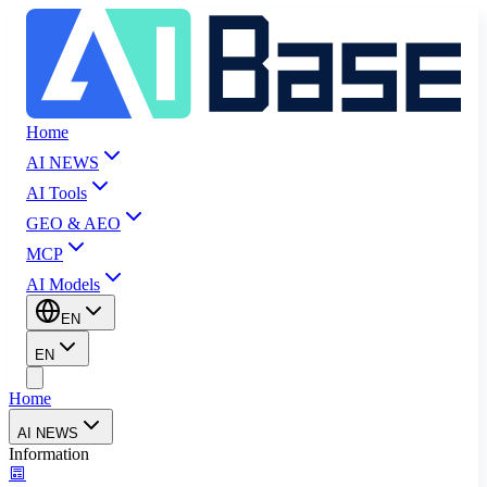
Home
AI NEWS
AI Tools
GEO & AEO
MCP
AI Models
EN
EN
Home
AI NEWS
Information