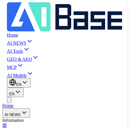
Home
AI NEWS
AI Tools
GEO & AEO
MCP
AI Models
EN
EN
Home
AI NEWS
Information