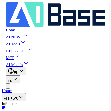
Home
AI NEWS
AI Tools
GEO & AEO
MCP
AI Models
EN
EN
Home
AI NEWS
Information