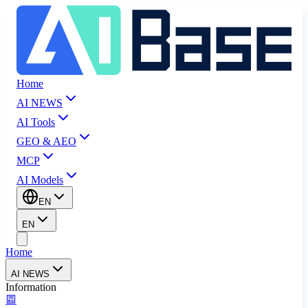
Home
AI NEWS
AI Tools
GEO & AEO
MCP
AI Models
EN
EN
Home
AI NEWS
Information