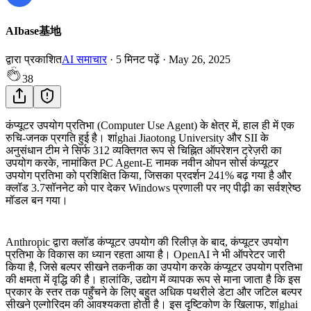
AIbase基地
द्वारा प्रकाशित
AI समाचार
·
5
मिनट पढ़ें
·
May 26, 2025
38
कंप्यूटर उपयोग प्रतिभा (Computer Use Agent) के क्षेत्र में, हाल ही में एक
रुचि-जनक प्रगति हुई है। शांghai Jiaotong University और SII के
अनुसंधान टीम ने सिर्फ 312 व्यक्तिगत रूप से चिह्नित ऑपरेशन ट्रेज़री का
उपयोग करके, नामांकित PC Agent-E नामक नवीन ओपन सोर्स कंप्यूटर
उपयोग प्रतिभा को प्रशिक्षित किया, जिसका प्रदर्शन 241% बढ़ गया है और
क्लॉड 3.7सॉननेट को पार देकर Windows प्रणाली पर नए पीढ़ी का सर्वश्रेष्ठ
मॉडल बन गया।
Anthropic द्वारा क्लॉड कंप्यूटर उपयोग की रिलीज़ के बाद, कंप्यूटर उपयोग
प्रतिभा के विकास का ध्यान रहता आया है। OpenAI ने भी ऑपरेटर जारी
किया है, जिसे बल्पर सीखने तकनीक का उपयोग करके कंप्यूटर उपयोग प्रतिभा
की क्षमता में वृद्धि की है। हालांकि, उद्योग में व्यापक रूप से माना जाता है कि इस
प्रकार के स्तर तक पहुँचने के लिए बहुत अधिक पथरीले डेटा और जटिल बल्पर
सीखने एल्गोरिदम की आवश्यकता होती है। इस दृष्टिकोण के खिलाफ, शांghai