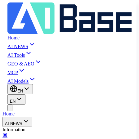
Home
AI NEWS
AI Tools
GEO & AEO
MCP
AI Models
EN
EN
Home
AI NEWS
Information