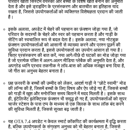
परिवार खाता सिस्टम वयस्कों और बच्चों के विशेष खाते बनाने की अनुमति
देता है और इसे ड्राइविंग के प्रसंस्करण और बातचीत का इतिहास याद
रखता है, जिससे उपयोगकर्ताओं को व्यक्तिगत विशेषज्ञता प्रदान की जाती
है।
इसके अलावा, अपडेट में चेहरे की पहचान का फ़ंक्शन जोड़ा गया है, जो
परिवार के सदस्यों के चेहरे और स्वर को पहचान करता है और गाड़ी के
सेटिंग को स्वचालित रूप से बदल देता है। इसके अलावा, नया नोटबुक
फ़ंक्शन उपयोगकर्ताओं को आसानी से व्याख्या करने और प्रश्न पूछने की
सुविधा प्रदान करता है, इससे उपयोगकर्ता का उपयोग आसान हो गया है।
चित्र प्रसंस्करण की बात करें, नया आगे-पीछे दो घटकों का मोड जोड़ा गया
है जो प्रत्येक पंक्ति में अलग-अलग मीडिया प्लेबैक की अनुमति देता है, और
अपग्रेड ध्वनि प्रभाव तकनीक ने लॉव-बास को अधिक मजबूत बना दिया है,
जो गीत का अनुभव बेहतर बनाता है।
छह फ़रवरी के बच्चों की उम्मीद को लेकर, आदर्श गाड़ी ने "छोटे स्वामी" मोड
की लॉन्च की है, जिसमें बच्चों के लिए विषय और ऐप जोड़े गए हैं, जिससे बच्चों
को गाड़ी में खुश और मनोरंजित समय बिताने में मदद मिलती है। इसके साथ
ही, इंटेलिजेंट इलेक्ट्रिक फ़ंक्शन भी समृद्ध हो गए हैं, उपयोगकर्ताओं को सुपर
चार्जर स्टेशन के पास एप्प के माध्यम से एक क्लिक के साथ लॉक बंद करने
की सुविधा मिलती है, जिससे सुरक्षा बढ़ जाती है।
यह OTA 7.4 अपडेट न केवल स्मार्ट कॉकपिट की कार्यक्षमता में वृद्धि करता
है, बल्कि उपयोगकर्ता के संग्रहण अनुभव को भी बेहतर बनाता है, जिससे