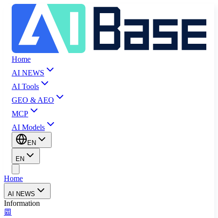
Home
AI NEWS
AI Tools
GEO & AEO
MCP
AI Models
EN
EN
Home
AI NEWS
Information