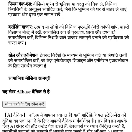
फिल्म बैक-एंड
: वीडियो फ्रेम से भूमिका या वस्तु को निकालें, विभिन्न
स्थितियों के अनुकूल संपादित करें, जैसे कि भूमिका को घर से बाहर ले जाएं,
प्रकाश और दृश्य एक समान रखें।
ब्रांडिंग बाजार
: उत्पाद या लोगो को विभिन्न पृष्ठभूमि (जैसे कॉफी शॉप, बाहरी
विज्ञापन बोर्ड) में रखें, स्वचालित रूप से प्रकाश, छाया और दृश्य को
समायोजित करें, विभिन्न स्थिति वाले बाजार सामग्री बनाने की प्रक्रिया को
सरल करें।
खेल और एनीमेशन
: टेक्स्ट निर्देशों के माध्यम से भूमिका गति या स्थिति तत्वों
को समायोजित करें, जो तेज़ प्रोटोटाइप डिज़ाइन और एनीमेशन पूर्वावलोकन
के लिए समर्थन करता है।
सामाजिक मीडिया सामग्री
यह लेख AIbase दैनिक से है
स्कैन करने के लिए स्कैन करें
【AI दैनिक】 कॉलम में आपका स्वागत है! यहाँ आर्टिफ़िशियल इंटेलिजेंस की
दुनिया का पता लगाने के लिए आपकी दैनिक मार्गदर्शिका है। हर दिन हम आपके
लिए AI क्षेत्र की हॉट कंटेंट पेश करते हैं, डेवलपर्स पर ध्यान केंद्रित करते हैं,
तकनीकी रुझानों को समझने में आपकी मदद करते हैं और अभिनव AI उत्पाद