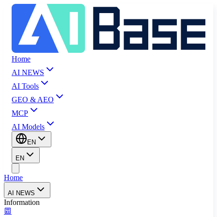
Home
AI NEWS
AI Tools
GEO & AEO
MCP
AI Models
EN
EN
Home
AI NEWS
Information