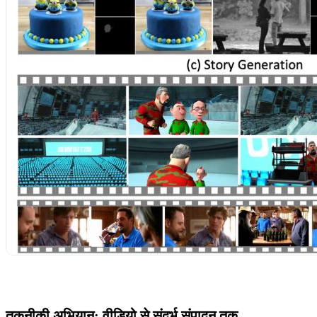
तकनीकी अभियान: वीडियो से संदर्भ संपादन तक