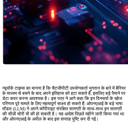
न्यूयॉर्क टाइम्स का मानना है कि चैटजीपीटी उपयोगकर्ता भुगतान के बारे में बैरियर
के माध्यम से बचने के बाद अपने इतिहास को हटा सकते हैं, इसलिए बड़े पैमाने पर
डेटा कवर करना आवश्यक है। इस पत्र ने आगे कहा कि इन दिनचर्या के खोज
परिणाम पूरे मामले के लिए महत्वपूर्ण साक्ष्य हो सकते हैं: ओपनएआई के बड़े भाषा
मॉडल (LLM) ने अपने कॉपीराइट संरक्षित सामग्री के साथ-साथ इन सामग्री
की सीधी चोरी भी की हो सकती है। यह आदेश पिछले महीने जारी किया गया था
और ओपनएआई के अपील के बाद इस सप्ताह पुष्टि कर दी गई।