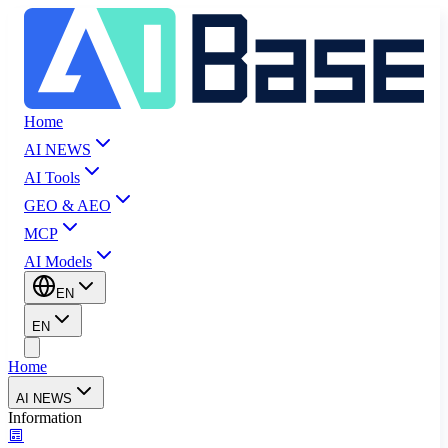
Home
AI NEWS
AI Tools
GEO & AEO
MCP
AI Models
EN
EN
Home
AI NEWS
Information