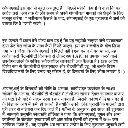
ओपनएआई इस बात से बहुत असंतुष्ट है। पिछले महीने, कंपनी ने कहा कि यह
आदेश उसे "अब तक के लंबे समय से अपने गोपनीयता मानकों को छेड़ने के लिए
मजबूर करेगा।" नवीनतम फैसले के बाद, ओपनएआई के एक प्रवक्ता ने अर्स को
बताया कि वे "जारी रखेंगे"।
इस फैसले में ध्यान देने योग्य बात यह है कि यह न्यूयॉर्क टाइम्स जैसे प्रकाशकों
द्वारा डेटाबेस खोज के साथ कैसे निपटे जाएगा, इस पर बातचीत के बीच लिया
गया था। जैसा कि ओपनएआई ने पिछले महीने एक बयान में बताया था, यह
आदेश फ्री चैटजीपीटी दिनचर्या से लेकर अपने API का उपयोग करने वाले
उपयोगकर्ताओं के अधिक संवेदनशील जानकारी तक फैलता है। (इस आदेश
विशेष रूप से चैटजीपीटी एंटरप्राइज और चैटजीपीटी एडू, जो उनके विशेष
विश्वविद्यालयों के लिए बनाए गए मॉडल हैं, के दिनचर्या के लिए सीमा लगाता है।)
ओपनएआई के दिनचर्या की नीति के अलावा, कॉपीराइट उल्लंघन के साक्ष्य
खोजने के अलावा, चैटजीपीटी चैटबॉट में लेखों का सारांश देकर समाचार बाजार
को घटाने के बारे में साक्ष्य प्रदान कर सकता है, जिसके कारण मीडिया संगठनों
के विज्ञापन आय में कमी हो सकती है क्योंकि उनके लिंक प्रासंगिक पाठकों द्वारा
पूरी तरह से बाईपास कर दिए जाते हैं। फॉर्ब्स के अनुसार, इस साल की शुरुआत
में, सामग्री अनुमति प्लेटफॉर्म टॉल्बिट ने पाया कि ओपनएआई, गूगल और अन्य
कंपनियों के चैटबॉट प्रकाशकों को आम खोज इंजनों की तुलना में 96% कम
ट्रैफिक भेजते हैं - यह प्रवृत्ति अब समाचार उद्योग के लिए नुकसान पहुंचाने लगी