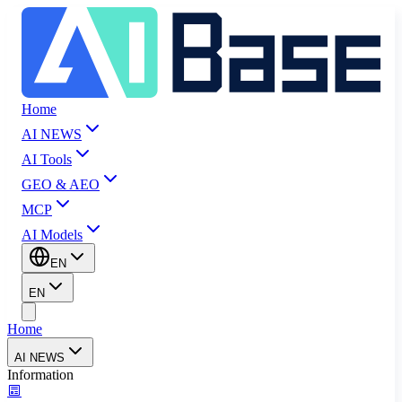
Home
AI NEWS
AI Tools
GEO & AEO
MCP
AI Models
EN
EN
Home
AI NEWS
Information