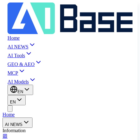
Home
AI NEWS
AI Tools
GEO & AEO
MCP
AI Models
EN
EN
Home
AI NEWS
Information