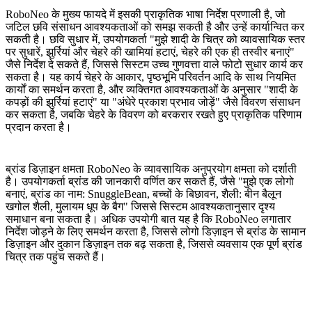
RoboNeo के मुख्य फायदे में इसकी प्राकृतिक भाषा निर्देश प्रणाली है, जो
जटिल छवि संसाधन आवश्यकताओं को समझ सकती है और उन्हें कार्यान्वित कर
सकती है। छवि सुधार में, उपयोगकर्ता "मुझे शादी के चित्र को व्यावसायिक स्तर
पर सुधारें, झुर्रियां और चेहरे की खामियां हटाएं, चेहरे की एक ही तस्वीर बनाएं"
जैसे निर्देश दे सकते हैं, जिससे सिस्टम उच्च गुणवत्ता वाले फोटो सुधार कार्य कर
सकता है। यह कार्य चेहरे के आकार, पृष्ठभूमि परिवर्तन आदि के साथ नियमित
कार्यों का समर्थन करता है, और व्यक्तिगत आवश्यकताओं के अनुसार "शादी के
कपड़ों की झुर्रियां हटाएं" या "अंधेरे प्रकाश प्रभाव जोड़ें" जैसे विवरण संसाधन
कर सकता है, जबकि चेहरे के विवरण को बरकरार रखते हुए प्राकृतिक परिणाम
प्रदान करता है।
ब्रांड डिज़ाइन क्षमता RoboNeo के व्यावसायिक अनुप्रयोग क्षमता को दर्शाती
है। उपयोगकर्ता ब्रांड की जानकारी वर्णित कर सकते हैं, जैसे "मुझे एक लोगो
बनाएं, ब्रांड का नाम: SnuggleBean, बच्चों के बिछावन, शैली: बीन बैलून
खगोल शैली, मुलायम धूप के बैग" जिससे सिस्टम आवश्यकतानुसार दृश्य
समाधान बना सकता है। अधिक उपयोगी बात यह है कि RoboNeo लगातार
निर्देश जोड़ने के लिए समर्थन करता है, जिससे लोगो डिज़ाइन से ब्रांड के सामान
डिज़ाइन और दुकान डिज़ाइन तक बढ़ सकता है, जिससे व्यवसाय एक पूर्ण ब्रांड
चित्र तक पहुंच सकते हैं।