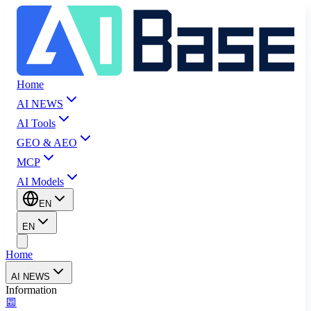
Home
AI NEWS
AI Tools
GEO & AEO
MCP
AI Models
EN
EN
Home
AI NEWS
Information