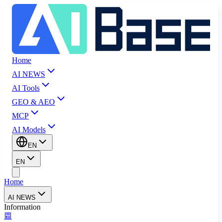
Home
AI NEWS
AI Tools
GEO & AEO
MCP
AI Models
EN
EN
Home
AI NEWS
Information