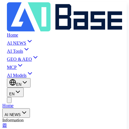
Home
AI NEWS
AI Tools
GEO & AEO
MCP
AI Models
EN
EN
Home
AI NEWS
Information