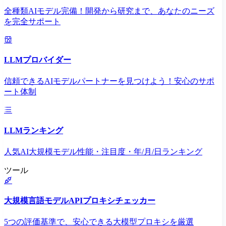
全種類AIモデル完備！開発から研究まで、あなたのニーズ
を完全サポート
LLMプロバイダー
信頼できるAIモデルパートナーを見つけよう！安心のサポ
ート体制
LLMランキング
人気AI大規模モデル性能・注目度・年/月/日ランキング
ツール
大規模言語モデルAPIプロキシチェッカー
5つの評価基準で、安心できる大模型プロキシを厳選