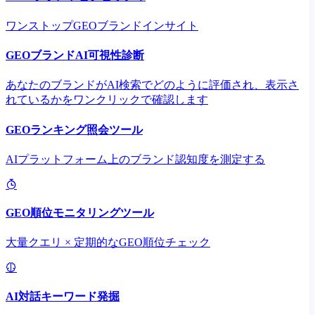
ワンストップGEOブランドインサイト
GEOブランドAI可視性診断
あなたのブランドがAI検索でどのように評価され、表示さ
れているかをワンクリックで確認します
GEOランキング照会ツール
AIプラットフォーム上のブランド認知度を測定する
GEO順位モニタリングツール
大量クエリ × 定期的なGEO順位チェック
AI対話キーワード発掘