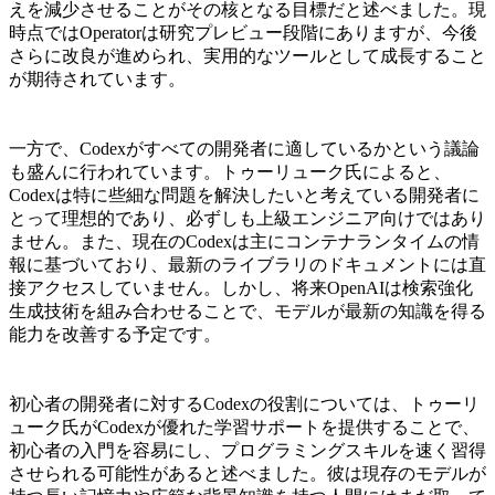
えを減少させることがその核となる目標だと述べました。現
時点ではOperatorは研究プレビュー段階にありますが、今後
さらに改良が進められ、実用的なツールとして成長すること
が期待されています。
一方で、Codexがすべての開発者に適しているかという議論
も盛んに行われています。トゥーリューク氏によると、
Codexは特に些細な問題を解決したいと考えている開発者に
とって理想的であり、必ずしも上級エンジニア向けではあり
ません。また、現在のCodexは主にコンテナランタイムの情
報に基づいており、最新のライブラリのドキュメントには直
接アクセスしていません。しかし、将来OpenAIは検索強化
生成技術を組み合わせることで、モデルが最新の知識を得る
能力を改善する予定です。
初心者の開発者に対するCodexの役割については、トゥーリ
ューク氏がCodexが優れた学習サポートを提供することで、
初心者の入門を容易にし、プログラミングスキルを速く習得
させられる可能性があると述べました。彼は現存のモデルが