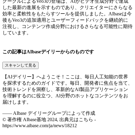
グーグルによるVeo3の登場は、AIがビデオ生成分野で達成
した最新の進展を示すものであり、クリエイターにさらなる
効率と柔軟性をもたらすツールを提供しました。AIbaseは今
後もVeo3の追加適用とユーザーフィードバックを継続的に
注視し、コンテンツ作成分野におけるさらなる可能性に期待
しています。
この記事はAIbaseデイリーからのものです
スキャンして見る
【AIデイリー】へようこそ！ここは、毎日人工知能の世界
を探求するためのガイドです。毎日、開発者に焦点を当て、
技術トレンドを洞察し、革新的なAI製品アプリケーション
を理解するのに役立つ、AI分野のホットなコンテンツをお
届けします。
——
AIbase デイリーグループによって作成
© 著作権 AIbase基地 2024, 出典元はこちら -
https://www.aibase.com/ja/news/18212