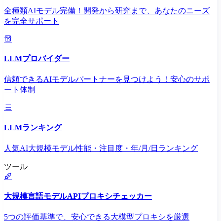
全種類AIモデル完備！開発から研究まで、あなたのニーズ
を完全サポート
LLMプロバイダー
信頼できるAIモデルパートナーを見つけよう！安心のサポ
ート体制
LLMランキング
人気AI大規模モデル性能・注目度・年/月/日ランキング
ツール
大規模言語モデルAPIプロキシチェッカー
5つの評価基準で、安心できる大模型プロキシを厳選