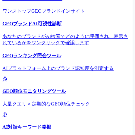
ワンストップGEOブランドインサイト
GEOブランドAI可視性診断
あなたのブランドがAI検索でどのように評価され、表示さ
れているかをワンクリックで確認します
GEOランキング照会ツール
AIプラットフォーム上のブランド認知度を測定する
GEO順位モニタリングツール
大量クエリ × 定期的なGEO順位チェック
AI対話キーワード発掘