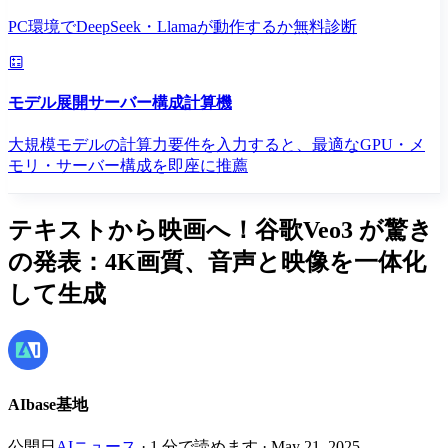
PC環境でDeepSeek・Llamaが動作するか無料診断
モデル展開サーバー構成計算機
大規模モデルの計算力要件を入力すると、最適なGPU・メ
モリ・サーバー構成を即座に推薦
テキストから映画へ！谷歌Veo3 が驚き
の発表：4K画質、音声と映像を一体化
して生成
AIbase基地
公開日
AIニュース
·
1
分で読めます
·
May 21, 2025