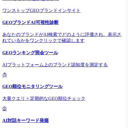
ワンストップGEOブランドインサイト
GEOブランドAI可視性診断
あなたのブランドがAI検索でどのように評価され、表示さ
れているかをワンクリックで確認します
GEOランキング照会ツール
AIプラットフォーム上のブランド認知度を測定する
GEO順位モニタリングツール
大量クエリ × 定期的なGEO順位チェック
AI対話キーワード発掘