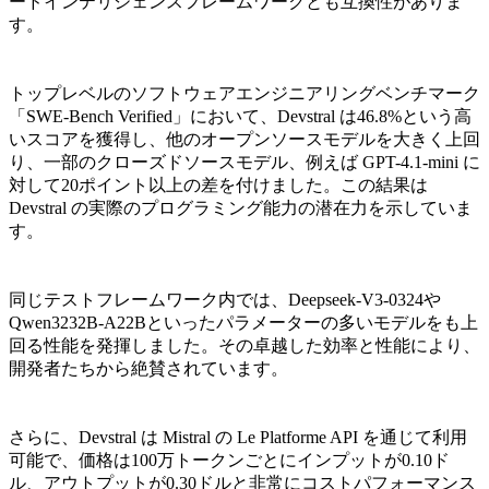
ードインテリジェンスフレームワークとも互換性がありま
す。
トップレベルのソフトウェアエンジニアリングベンチマーク
「SWE-Bench Verified」において、Devstral は46.8%という高
いスコアを獲得し、他のオープンソースモデルを大きく上回
り、一部のクローズドソースモデル、例えば GPT-4.1-mini に
対して20ポイント以上の差を付けました。この結果は
Devstral の実際のプログラミング能力の潜在力を示していま
す。
同じテストフレームワーク内では、Deepseek-V3-0324や
Qwen3232B-A22Bといったパラメーターの多いモデルをも上
回る性能を発揮しました。その卓越した効率と性能により、
開発者たちから絶賛されています。
さらに、Devstral は Mistral の Le Platforme API を通じて利用
可能で、価格は100万トークンごとにインプットが0.10ド
ル、アウトプットが0.30ドルと非常にコストパフォーマンス