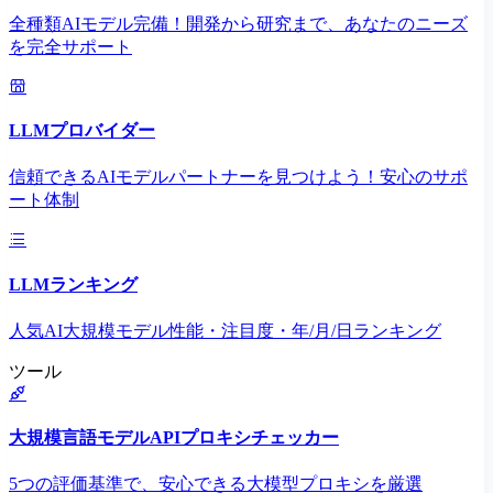
全種類AIモデル完備！開発から研究まで、あなたのニーズ
を完全サポート
LLMプロバイダー
信頼できるAIモデルパートナーを見つけよう！安心のサポ
ート体制
LLMランキング
人気AI大規模モデル性能・注目度・年/月/日ランキング
ツール
大規模言語モデルAPIプロキシチェッカー
5つの評価基準で、安心できる大模型プロキシを厳選