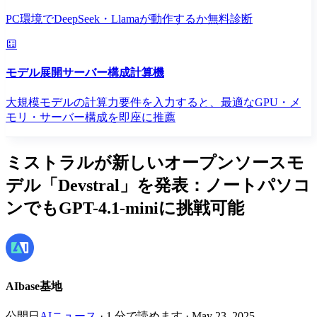
PC環境でDeepSeek・Llamaが動作するか無料診断
モデル展開サーバー構成計算機
大規模モデルの計算力要件を入力すると、最適なGPU・メ
モリ・サーバー構成を即座に推薦
ミストラルが新しいオープンソースモ
デル「Devstral」を発表：ノートパソコ
ンでもGPT-4.1-miniに挑戦可能
AIbase基地
公開日
AIニュース
·
1
分で読めます
·
May 23, 2025