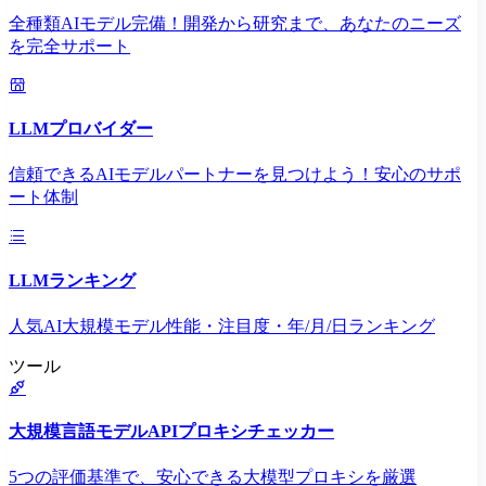
全種類AIモデル完備！開発から研究まで、あなたのニーズ
を完全サポート
LLMプロバイダー
信頼できるAIモデルパートナーを見つけよう！安心のサポ
ート体制
LLMランキング
人気AI大規模モデル性能・注目度・年/月/日ランキング
ツール
大規模言語モデルAPIプロキシチェッカー
5つの評価基準で、安心できる大模型プロキシを厳選