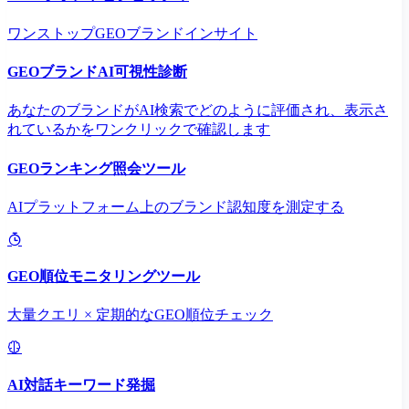
ワンストップGEOブランドインサイト
GEOブランドAI可視性診断
あなたのブランドがAI検索でどのように評価され、表示さ
れているかをワンクリックで確認します
GEOランキング照会ツール
AIプラットフォーム上のブランド認知度を測定する
GEO順位モニタリングツール
大量クエリ × 定期的なGEO順位チェック
AI対話キーワード発掘