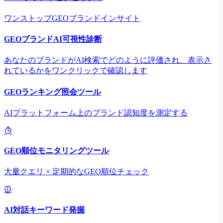
ワンストップGEOブランドインサイト
GEOブランドAI可視性診断
あなたのブランドがAI検索でどのように評価され、表示さ
れているかをワンクリックで確認します
GEOランキング照会ツール
AIプラットフォーム上のブランド認知度を測定する
GEO順位モニタリングツール
大量クエリ × 定期的なGEO順位チェック
AI対話キーワード発掘