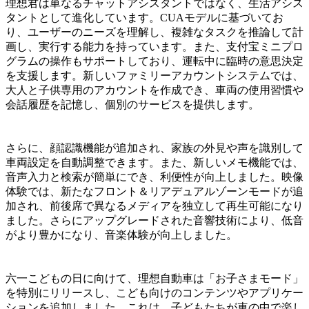
理想君は単なるチャットアシスタントではなく、生活アシス
タントとして進化しています。CUAモデルに基づいてお
り、ユーザーのニーズを理解し、複雑なタスクを推論して計
画し、実行する能力を持っています。また、支付宝ミニプロ
グラムの操作もサポートしており、運転中に臨時の意思決定
を支援します。新しいファミリーアカウントシステムでは、
大人と子供専用のアカウントを作成でき、車両の使用習慣や
会話履歴を記憶し、個別のサービスを提供します。
さらに、顔認識機能が追加され、家族の外見や声を識別して
車両設定を自動調整できます。また、新しいメモ機能では、
音声入力と検索が簡単にでき、利便性が向上しました。映像
体験では、新たなフロント＆リアデュアルゾーンモードが追
加され、前後席で異なるメディアを独立して再生可能になり
ました。さらにアップグレードされた音響技術により、低音
がより豊かになり、音楽体験が向上しました。
六一こどもの日に向けて、理想自動車は「お子さまモード」
を特別にリリースし、こども向けのコンテンツやアプリケー
ションを追加しました。これは、子どもたちが車の中で楽し