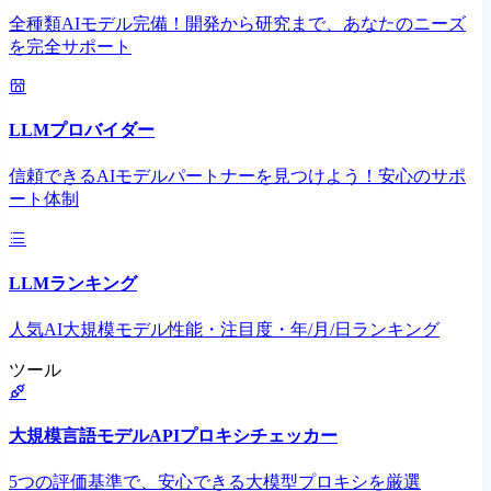
全種類AIモデル完備！開発から研究まで、あなたのニーズ
を完全サポート
LLMプロバイダー
信頼できるAIモデルパートナーを見つけよう！安心のサポ
ート体制
LLMランキング
人気AI大規模モデル性能・注目度・年/月/日ランキング
ツール
大規模言語モデルAPIプロキシチェッカー
5つの評価基準で、安心できる大模型プロキシを厳選