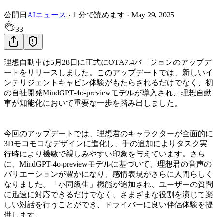
公開日
AIニュース
·
1
分で読めます
·
May 29, 2025
33
理想自動車は5月28日に正式にOTA7.4バージョンのアップデ
ートをリリースしました。このアップデートでは、新しいイ
ンテリジェントキャビン体験がもたらされるだけでなく、初
の自社開発MindGPT-4o-previewモデルが導入され、理想自動
車が知能化において重要な一歩を踏み出しました。
今回のアップデートでは、理想君のキャラクターが全面的に
3Dモコモコなデザインに進化し、手の追加によりタスク実
行時により機敏で親しみやすい印象を与えています。さら
に、MindGPT-4o-previewモデルに基づいて、理想君の音声の
バリエーションが豊かになり、感情表現がさらに人間らしく
なりました。「小同級生」機能が追加され、ユーザーの質問
に迅速に対応できるだけでなく、さまざまな役割を演じて楽
しい対話を行うことができ、ドライバーに良い伴侶体験を提
供します。