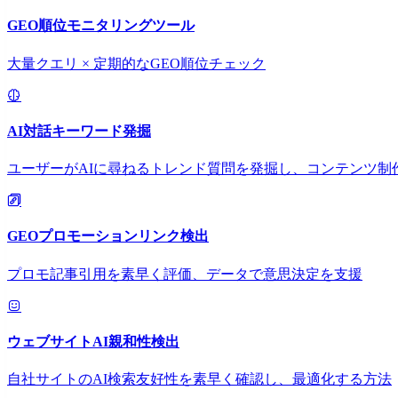
GEO順位モニタリングツール
大量クエリ × 定期的なGEO順位チェック
AI対話キーワード発掘
ユーザーがAIに尋ねるトレンド質問を発掘し、コンテンツ制
GEOプロモーションリンク検出
プロモ記事引用を素早く評価、データで意思決定を支援
ウェブサイトAI親和性検出
自社サイトのAI検索友好性を素早く確認し、最適化する方法