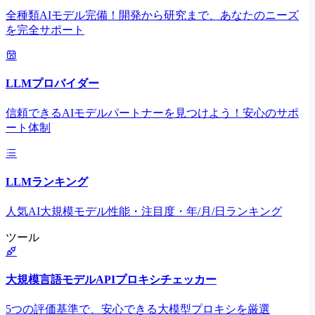
全種類AIモデル完備！開発から研究まで、あなたのニーズ
を完全サポート
LLMプロバイダー
信頼できるAIモデルパートナーを見つけよう！安心のサポ
ート体制
LLMランキング
人気AI大規模モデル性能・注目度・年/月/日ランキング
ツール
大規模言語モデルAPIプロキシチェッカー
5つの評価基準で、安心できる大模型プロキシを厳選