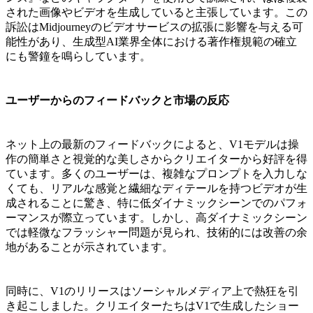
された画像やビデオを生成していると主張しています。この
訴訟はMidjourneyのビデオサービスの拡張に影響を与える可
能性があり、生成型AI業界全体における著作権規範の確立
にも警鐘を鳴らしています。
ユーザーからのフィードバックと市場の反応
ネット上の最新のフィードバックによると、V1モデルは操
作の簡単さと視覚的な美しさからクリエイターから好評を得
ています。多くのユーザーは、複雑なプロンプトを入力しな
くても、リアルな感覚と繊細なディテールを持つビデオが生
成されることに驚き、特に低ダイナミックシーンでのパフォ
ーマンスが際立っています。しかし、高ダイナミックシーン
では軽微なフラッシャー問題が見られ、技術的には改善の余
地があることが示されています。
同時に、V1のリリースはソーシャルメディア上で熱狂を引
き起こしました。クリエイターたちはV1で生成したショー