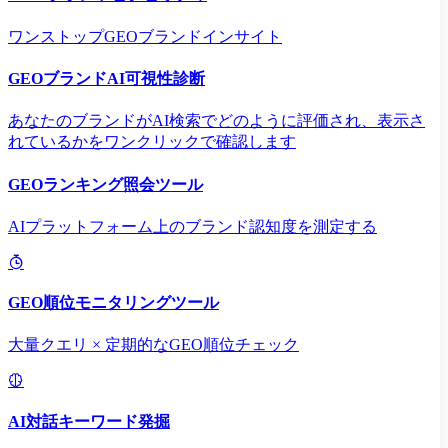
ワンストップGEOブランドインサイト
GEOブランドAI可視性診断
あなたのブランドがAI検索でどのように評価され、表示さ
れているかをワンクリックで確認します
GEOランキング照会ツール
AIプラットフォーム上のブランド認知度を測定する
GEO順位モニタリングツール
大量クエリ × 定期的なGEO順位チェック
AI対話キーワード発掘