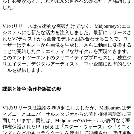
ル）必要がある。これが未来の世界への礎石だ」と強調しま
した。
V1のリリースは技術的な突破だけでなく、Midjourneyのエコ
システムにも新たな活力を注入しました。最新にリリースさ
れたV7テキストから画像モデルと組み合わせることで、ユ
ーザーはテキストから画像を生成し、さらに動画に変換する
ことで完結したクリエイティブなサイクルを実現できます。
このエンドツーエンドのクリエイティブプロセスは、独立ク
リエイター、デジタルアーティスト、中小企業に効率的なツ
ールを提供します。
課題と論争:著作権訴訟の影
V1のリリースは議論を巻き起こしましたが、Midjourneyはデ
ィズニーとユニバーサルスタジオからの著作権侵害訴訟に直
面しています。両社は、MidjourneyのAIモデルが許可なく著
作権保護されたIP（例えば『スター・ウォーズ』や『ミニオ
ンズ』などのキャラクター）を使用して訓練され、ほぼ複製