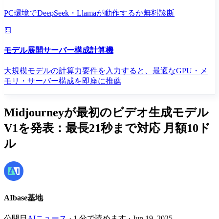
PC環境でDeepSeek・Llamaが動作するか無料診断
モデル展開サーバー構成計算機
大規模モデルの計算力要件を入力すると、最適なGPU・メ
モリ・サーバー構成を即座に推薦
Midjourneyが最初のビデオ生成モデル
V1を発表：最長21秒まで対応 月額10ド
ル
AIbase基地
公開日
AIニュース
·
1
分で読めます
·
Jun 19, 2025