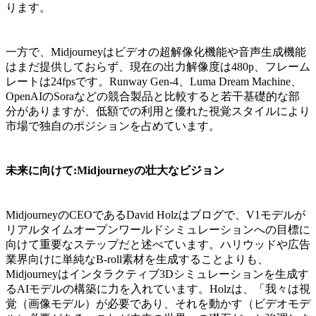
ります。
一方で、Midjourneyはビデオの超解像化機能や音声生成機能
はまだ提供しておらず、現在の出力解像度は480p、フレーム
レートは24fpsです。Runway Gen-4、Luma Dream Machine、
OpenAIのSoraなどの競合製品と比較すると若干基礎的な部
分がありますが、低額での利用と優れた視覚スタイルにより
市場で独自のポジションを占めています。
未来に向けて:Midjourneyの壮大なビジョン
MidjourneyのCEOであるDavid Holzはブログで、V1モデルが
リアルタイムオープンワールドシミュレーションへの目標に
向けて重要なステップだと述べています。ハリウッドや広告
業界向けに単純なB-roll素材を生成することよりも、
Midjourneyはインタラクティブ3Dシミュレーションを生成す
るAIモデルの構築に力を入れています。Holzは、「我々は視
覚（画像モデル）が必要であり、それを動かす（ビデオモデ