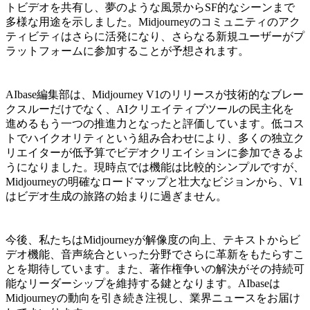
トビデオを共有し、夢のような風景からSF的なシーンまで
多様な用途を示しました。Midjourneyのコミュニティのアク
ティビティはさらに活発になり、さらなる新規ユーザーがプ
ラットフォームに参加することが予想されます。
AIbase編集部は、Midjourney V1のリリースが技術的なブレー
クスルーだけでなく、AIクリエイティブツールの民主化を
進めるもう一つの推進力となったと評価しています。低コス
トでハイクオリティという組み合わせにより、多くの独立ク
リエイターが低予算でビデオクリエイションに参加できるよ
うになりました。現時点では機能は比較的シンプルですが、
Midjourneyの明確なロードマップと壮大なビジョンから、V1
はビデオ生成の旅路の始まりに過ぎません。
今後、私たちはMidjourneyが解像度の向上、テキストからビ
デオ機能、音声統合といった分野でさらに革新をもたらすこ
とを期待しています。また、著作権争いの解決がその持続可
能なリーダーシップを維持する鍵となります。AIbaseは
Midjourneyの動向を引き続き注視し、業界ニュースをお届け