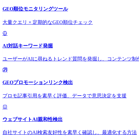
GEO順位モニタリングツール
大量クエリ × 定期的なGEO順位チェック
AI対話キーワード発掘
ユーザーがAIに尋ねるトレンド質問を発掘し、コンテンツ制
GEOプロモーションリンク検出
プロモ記事引用を素早く評価、データで意思決定を支援
ウェブサイトAI親和性検出
自社サイトのAI検索友好性を素早く確認し、最適化する方法