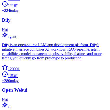
1年前
+
224
today
Dify
Hot
agent
Dify is an open-source LLM app development platform. Dify's
intuitive interface combines AI workflow, RAG pipeline, agent
capabilities, model management, observability features and more,
letting you quickly go from prototype to production.
120901
1年前
+
280
today
Open Webui
Hot
ai