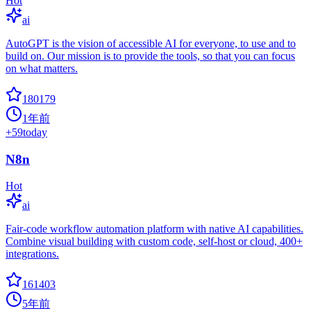
Hot
ai
AutoGPT is the vision of accessible AI for everyone, to use and to
build on. Our mission is to provide the tools, so that you can focus
on what matters.
180179
1年前
+
59
today
N8n
Hot
ai
Fair-code workflow automation platform with native AI capabilities.
Combine visual building with custom code, self-host or cloud, 400+
integrations.
161403
5年前