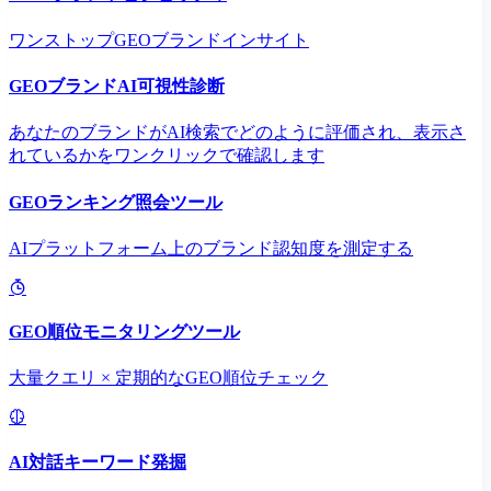
ワンストップGEOブランドインサイト
GEOブランドAI可視性診断
あなたのブランドがAI検索でどのように評価され、表示さ
れているかをワンクリックで確認します
GEOランキング照会ツール
AIプラットフォーム上のブランド認知度を測定する
GEO順位モニタリングツール
大量クエリ × 定期的なGEO順位チェック
AI対話キーワード発掘