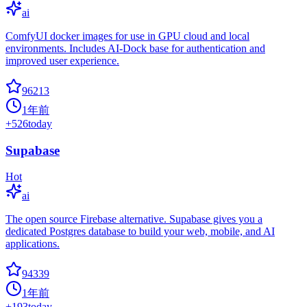
ai
ComfyUI docker images for use in GPU cloud and local
environments. Includes AI-Dock base for authentication and
improved user experience.
96213
1年前
+
526
today
Supabase
Hot
ai
The open source Firebase alternative. Supabase gives you a
dedicated Postgres database to build your web, mobile, and AI
applications.
94339
1年前
+
193
today