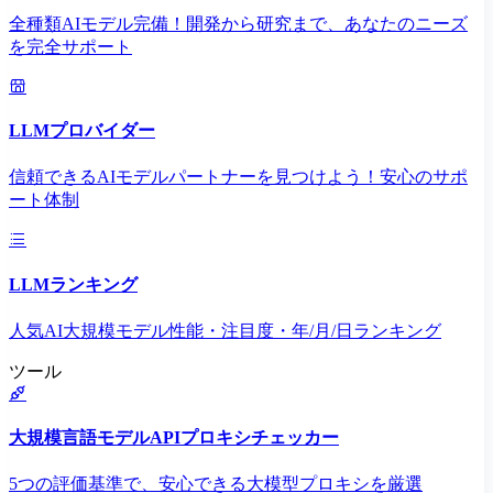
全種類AIモデル完備！開発から研究まで、あなたのニーズ
を完全サポート
LLMプロバイダー
信頼できるAIモデルパートナーを見つけよう！安心のサポ
ート体制
LLMランキング
人気AI大規模モデル性能・注目度・年/月/日ランキング
ツール
大規模言語モデルAPIプロキシチェッカー
5つの評価基準で、安心できる大模型プロキシを厳選