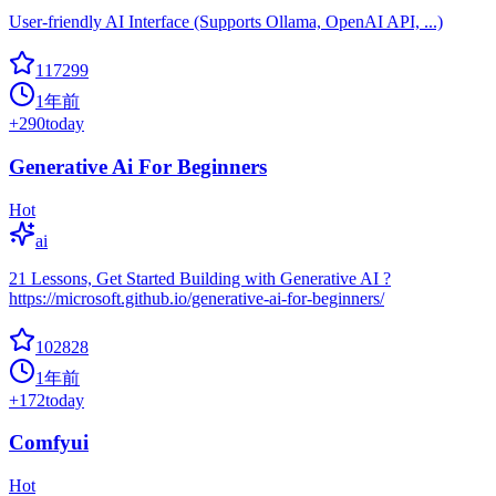
User-friendly AI Interface (Supports Ollama, OpenAI API, ...)
117299
1年前
+
290
today
Generative Ai For Beginners
Hot
ai
21 Lessons, Get Started Building with Generative AI ?
https://microsoft.github.io/generative-ai-for-beginners/
102828
1年前
+
172
today
Comfyui
Hot