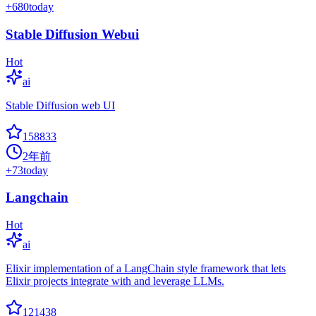
+
680
today
Stable Diffusion Webui
Hot
ai
Stable Diffusion web UI
158833
2年前
+
73
today
Langchain
Hot
ai
Elixir implementation of a LangChain style framework that lets
Elixir projects integrate with and leverage LLMs.
121438