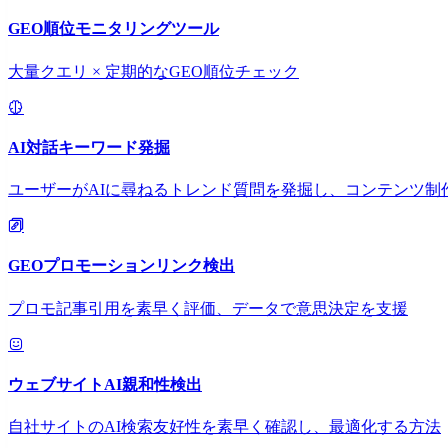
GEO順位モニタリングツール
大量クエリ × 定期的なGEO順位チェック
AI対話キーワード発掘
ユーザーがAIに尋ねるトレンド質問を発掘し、コンテンツ制
GEOプロモーションリンク検出
プロモ記事引用を素早く評価、データで意思決定を支援
ウェブサイトAI親和性検出
自社サイトのAI検索友好性を素早く確認し、最適化する方法