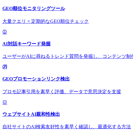
GEO順位モニタリングツール
大量クエリ × 定期的なGEO順位チェック
AI対話キーワード発掘
ユーザーがAIに尋ねるトレンド質問を発掘し、コンテンツ制
GEOプロモーションリンク検出
プロモ記事引用を素早く評価、データで意思決定を支援
ウェブサイトAI親和性検出
自社サイトのAI検索友好性を素早く確認し、最適化する方法