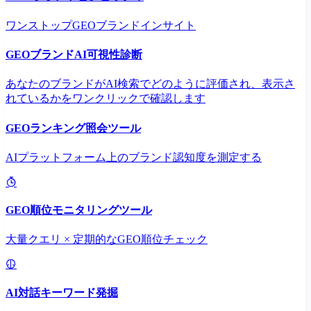
ワンストップGEOブランドインサイト
GEOブランドAI可視性診断
あなたのブランドがAI検索でどのように評価され、表示さ
れているかをワンクリックで確認します
GEOランキング照会ツール
AIプラットフォーム上のブランド認知度を測定する
GEO順位モニタリングツール
大量クエリ × 定期的なGEO順位チェック
AI対話キーワード発掘