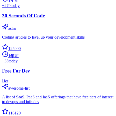
1年前
+
279
today
30 Seconds Of Code
astro
Coding articles to level up your development skills
125990
1年前
+
35
today
Free For Dev
Hot
awesome-list
A list of SaaS, PaaS and IaaS offerings that have free tiers of interest
to devops and infradev
116120