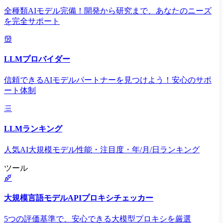
全種類AIモデル完備！開発から研究まで、あなたのニーズ
を完全サポート
LLMプロバイダー
信頼できるAIモデルパートナーを見つけよう！安心のサポ
ート体制
LLMランキング
人気AI大規模モデル性能・注目度・年/月/日ランキング
ツール
大規模言語モデルAPIプロキシチェッカー
5つの評価基準で、安心できる大模型プロキシを厳選