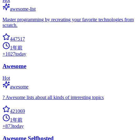
Hot
awesome-list
Master programming by recreating your favorite technologies from
scratch.
447517
1年前
+
1027
today
Awesome
Hot
awesome
? Awesome lists about all kinds of interesting topics
421069
1年前
+
873
today
Awesome Selfhosted