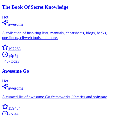
The Book Of Secret Knowledge
Hot
awesome
A collection of inspiring lists, manuals, cheatsheets, blogs, hacks,
one-liners, cli/web tools and more.
197268
1年前
+
457
today
Awesome Go
Hot
awesome
A curated list of awesome Go frameworks, libraries and software
159484