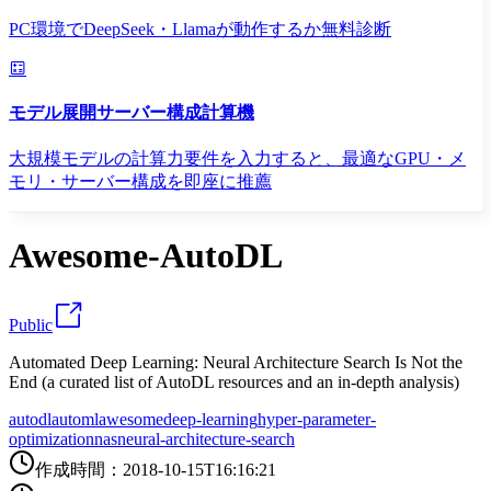
PC環境でDeepSeek・Llamaが動作するか無料診断
モデル展開サーバー構成計算機
大規模モデルの計算力要件を入力すると、最適なGPU・メ
モリ・サーバー構成を即座に推薦
Awesome-AutoDL
Public
Automated Deep Learning: Neural Architecture Search Is Not the
End (a curated list of AutoDL resources and an in-depth analysis)
autodl
automl
awesome
deep-learning
hyper-parameter-
optimization
nas
neural-architecture-search
作成時間
：
2018-10-15T16:16:21