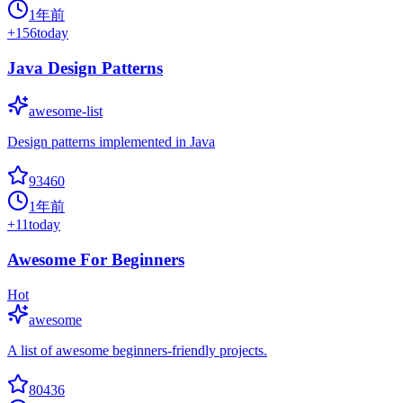
1年前
+
156
today
Java Design Patterns
awesome-list
Design patterns implemented in Java
93460
1年前
+
11
today
Awesome For Beginners
Hot
awesome
A list of awesome beginners-friendly projects.
80436