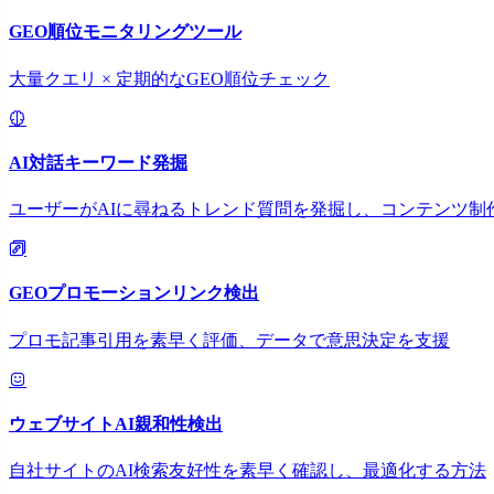
GEO順位モニタリングツール
大量クエリ × 定期的なGEO順位チェック
AI対話キーワード発掘
ユーザーがAIに尋ねるトレンド質問を発掘し、コンテンツ制
GEOプロモーションリンク検出
プロモ記事引用を素早く評価、データで意思決定を支援
ウェブサイトAI親和性検出
自社サイトのAI検索友好性を素早く確認し、最適化する方法