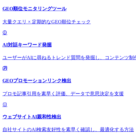
GEO順位モニタリングツール
大量クエリ × 定期的なGEO順位チェック
AI対話キーワード発掘
ユーザーがAIに尋ねるトレンド質問を発掘し、コンテンツ制
GEOプロモーションリンク検出
プロモ記事引用を素早く評価、データで意思決定を支援
ウェブサイトAI親和性検出
自社サイトのAI検索友好性を素早く確認し、最適化する方法