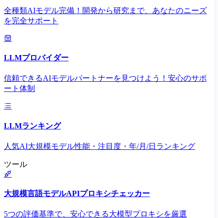
全種類AIモデル完備！開発から研究まで、あなたのニーズ
を完全サポート
LLMプロバイダー
信頼できるAIモデルパートナーを見つけよう！安心のサポ
ート体制
LLMランキング
人気AI大規模モデル性能・注目度・年/月/日ランキング
ツール
大規模言語モデルAPIプロキシチェッカー
5つの評価基準で、安心できる大模型プロキシを厳選