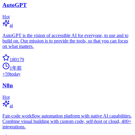
AutoGPT
Hot
ai
AutoGPT is the vision of accessible AI for everyone, to use and to
build on. Our mission is to provide the tools, so that you can focus
on what matters.
180179
1年前
+
59
today
N8n
Hot
ai
Fair-code workflow automation platform with native AI capabilities.
Combine visual building with custom code, self-host or cloud, 400+
integrations.