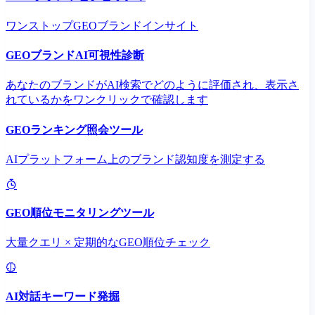
ワンストップGEOブランドインサイト
GEOブランドAI可視性診断
あなたのブランドがAI検索でどのように評価され、表示さ
れているかをワンクリックで確認します
GEOランキング照会ツール
AIプラットフォーム上のブランド認知度を測定する
GEO順位モニタリングツール
大量クエリ × 定期的なGEO順位チェック
AI対話キーワード発掘