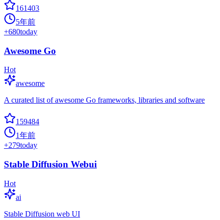
161403
5年前
+
680
today
Awesome Go
Hot
awesome
A curated list of awesome Go frameworks, libraries and software
159484
1年前
+
279
today
Stable Diffusion Webui
Hot
ai
Stable Diffusion web UI