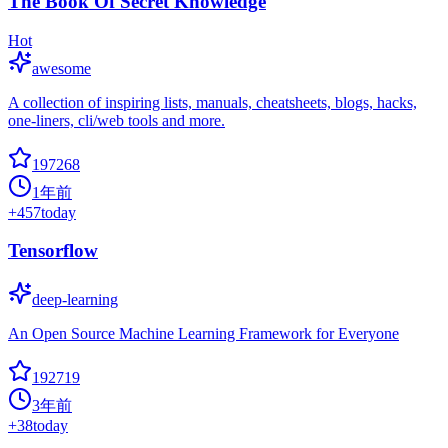
The Book Of Secret Knowledge
Hot
awesome
A collection of inspiring lists, manuals, cheatsheets, blogs, hacks,
one-liners, cli/web tools and more.
197268
1年前
+
457
today
Tensorflow
deep-learning
An Open Source Machine Learning Framework for Everyone
192719
3年前
+
38
today