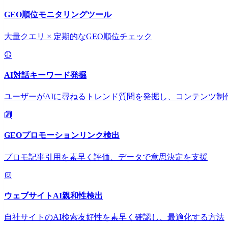
GEO順位モニタリングツール
大量クエリ × 定期的なGEO順位チェック
AI対話キーワード発掘
ユーザーがAIに尋ねるトレンド質問を発掘し、コンテンツ制
GEOプロモーションリンク検出
プロモ記事引用を素早く評価、データで意思決定を支援
ウェブサイトAI親和性検出
自社サイトのAI検索友好性を素早く確認し、最適化する方法