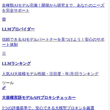
全種類AIモデル完備！開発から研究まで、あなたのニーズ
を完全サポート
LLMプロバイダー
信頼できるAIモデルパートナーを見つけよう！安心のサポ
ート体制
LLMランキング
人気AI大規模モデル性能・注目度・年/月/日ランキング
ツール
大規模言語モデルAPIプロキシチェッカー
5つの評価基準で、安心できる大模型プロキシを厳選