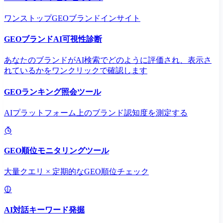
ワンストップGEOブランドインサイト
GEOブランドAI可視性診断
あなたのブランドがAI検索でどのように評価され、表示さ
れているかをワンクリックで確認します
GEOランキング照会ツール
AIプラットフォーム上のブランド認知度を測定する
GEO順位モニタリングツール
大量クエリ × 定期的なGEO順位チェック
AI対話キーワード発掘