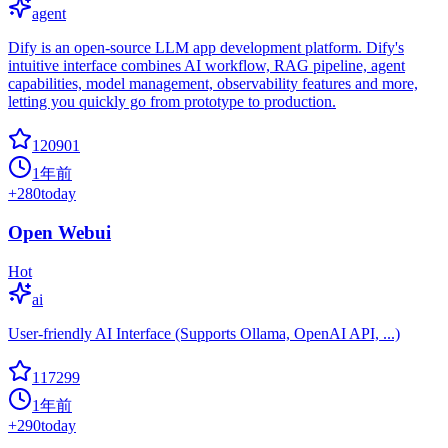
agent
Dify is an open-source LLM app development platform. Dify's
intuitive interface combines AI workflow, RAG pipeline, agent
capabilities, model management, observability features and more,
letting you quickly go from prototype to production.
120901
1年前
+
280
today
Open Webui
Hot
ai
User-friendly AI Interface (Supports Ollama, OpenAI API, ...)
117299
1年前
+
290
today