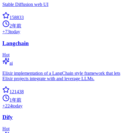
Stable Diffusion web UI
158833
2年前
+
73
today
Langchain
Hot
ai
Elixir implementation of a LangChain style framework that lets
Elixir projects integrate with and leverage LLMs.
121438
1年前
+
224
today
Dify
Hot