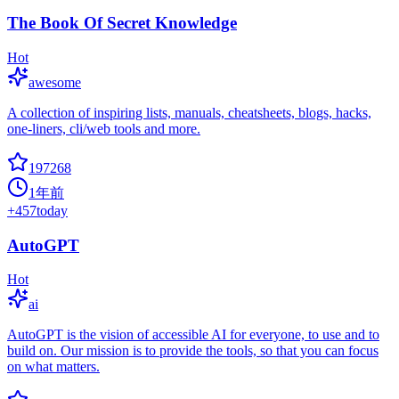
The Book Of Secret Knowledge
Hot
awesome
A collection of inspiring lists, manuals, cheatsheets, blogs, hacks,
one-liners, cli/web tools and more.
197268
1年前
+
457
today
AutoGPT
Hot
ai
AutoGPT is the vision of accessible AI for everyone, to use and to
build on. Our mission is to provide the tools, so that you can focus
on what matters.