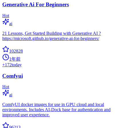
Generative Ai For Beginners
Hot
ai
21 Lessons, Get Started Building with Generative AI ?
https://microsoft.github.io/generative-ai-for-beginners/
102828
1年前
+
172
today
Comfyui
Hot
ai
ComfyUI docker images for use in GPU cloud and local
environments. Includes AI-Dock base for authentication and
improved user experience.
96213