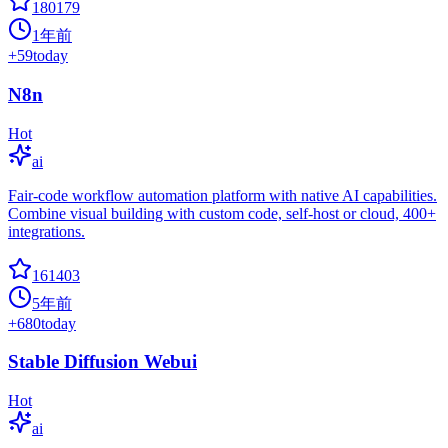
180179
1年前
+
59
today
N8n
Hot
ai
Fair-code workflow automation platform with native AI capabilities.
Combine visual building with custom code, self-host or cloud, 400+
integrations.
161403
5年前
+
680
today
Stable Diffusion Webui
Hot
ai