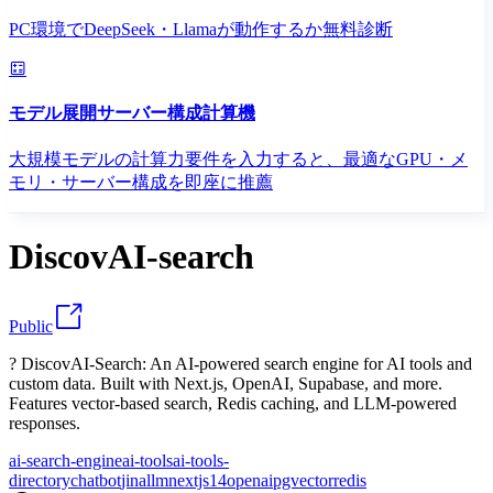
PC環境でDeepSeek・Llamaが動作するか無料診断
モデル展開サーバー構成計算機
大規模モデルの計算力要件を入力すると、最適なGPU・メ
モリ・サーバー構成を即座に推薦
DiscovAI-search
Public
? DiscovAI-Search: An AI-powered search engine for AI tools and
custom data. Built with Next.js, OpenAI, Supabase, and more.
Features vector-based search, Redis caching, and LLM-powered
responses.
ai-search-engine
ai-tools
ai-tools-
directory
chatbot
jina
llm
nextjs14
openai
pgvector
redis