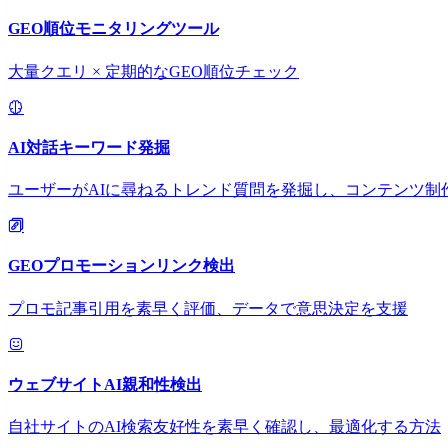
GEO順位モニタリングツール
大量クエリ × 定期的なGEO順位チェック
AI対話キーワード発掘
ユーザーがAIに尋ねるトレンド質問を発掘し、コンテンツ制
GEOプロモーションリンク検出
プロモ記事引用を素早く評価、データで意思決定を支援
ウェブサイトAI親和性検出
自社サイトのAI検索友好性を素早く確認し、最適化する方法